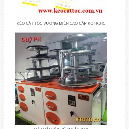
KÉO CẮT TÓC VƯƠNG MIỆN CAO CẤP KCT-K34C