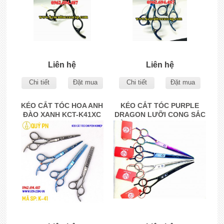
Liên hệ
Liên hệ
Chi tiết
Đặt mua
Chi tiết
Đặt mua
KÉO CẮT TÓC HOA ANH
KÉO CẮT TÓC PURPLE
ĐÀO XANH KCT-K41XC
DRAGON LƯỠI CONG SẮC
MÀU KCT-K31C 8.0 INCHES