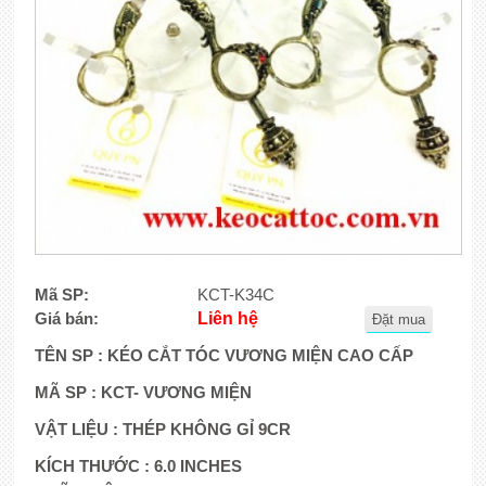
Mã SP:
KCT-K34C
Giá bán:
Liên hệ
Đặt mua
TÊN SP : KÉO
CẮT TÓC VƯƠNG MIỆN CAO CẤP
MÃ SP : KCT
- VƯƠNG MIỆN
VẬT LIỆU : THÉP KHÔNG GỈ 9CR
KÍCH THƯỚC : 6.0 INCHES