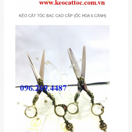
KÉO CẮT TÓC BẠC CAO CẤP (ỐC HOA 6 CÁNH)