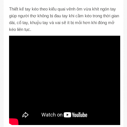
Thiết kế tay kéo theo kiểu quai vênh ôm vừa khít ngón tay
giúp người thợ không bị đau tay khi cầm kéo trong thời gian
dài, cổ tay, khuỷu tay và vai sẽ ít bị mỏi hơn khi đóng mở
kéo liên tục.