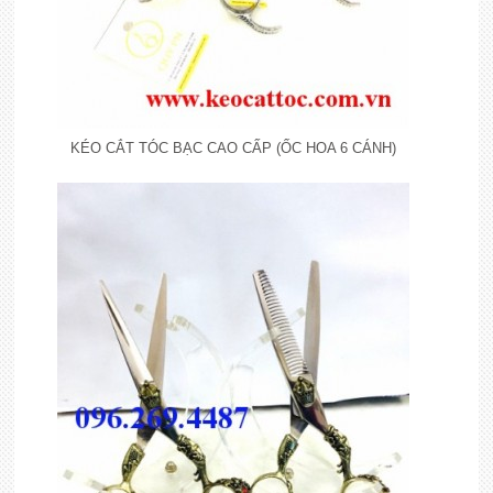
KÉO CẮT TÓC BẠC CAO CẤP (ỐC HOA 6 CÁNH)