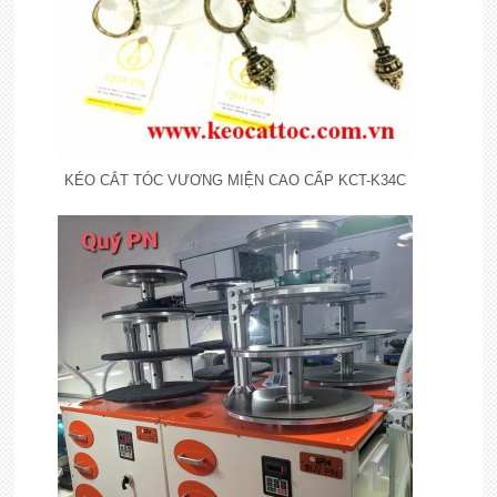
KÉO CẮT TÓC VƯƠNG MIỆN CAO CẤP KCT-K34C