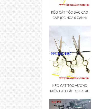
KÉO CẮT TÓC BẠC CAO
CẤP (ỐC HOA 6 CÁNH)
KÉO CẮT TÓC VƯƠNG
MIỆN CAO CẤP KCT-K34C