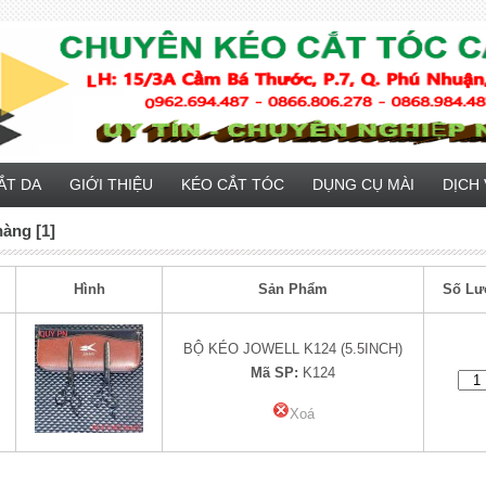
ẮT DA
GIỚI THIỆU
KÉO CẮT TÓC
DỤNG CỤ MÀI
DỊCH 
hàng [1]
Hình
Sản Phẩm
Số Lư
BỘ KÉO JOWELL K124 (5.5INCH)
Mã SP:
K124
Xoá