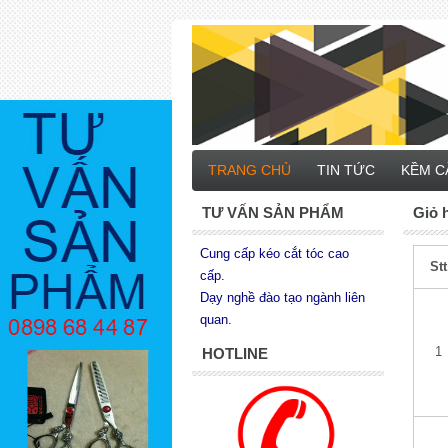
TRANG CHỦ
TIN TỨC
KỀM C
TƯ VẤN SẢN PHẨM
Giỏ 
Cung cấp kéo cắt tóc cao
Stt
cấp.
Dạy nghề đào tạo ngành liên
quan.
1
HOTLINE